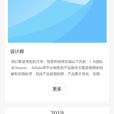
设计师
我们希望用您的才华、智慧和热情完成以下内容：1.为团队
在Amazon 、Alibaba等平台销售的产品相关主图及附图的拍
摄和后期处理，包括产品前期拍照、产品图片优化、后期图
片处理和排版设计工作；2.负责公司店铺页以及产品页面视
觉营销设计，新品上架处理，根据需要随时进行设计调整。
更多
我们对您的一些要求：1、 熟练掌握PS、CDR、AI等各大主
流设计软件，熟悉亚马逊、有亚马逊图片后期处理经验优
先；2、 扎实的美术功底，对构图有独到的视觉评估，能结
合产品的特色及卖点，独立完成产品图片设计，且设计作品
2019