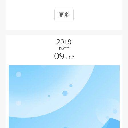
listing，促销等销售运营工作；3、掌握客户沟通技巧；做好
客户关系管理和维护工作；4、分析竞争对手，以及市场动
更多
态，不断调整销售策略；5、完成上级临时安排的工作任
务。我们对您的一些要求：1、本科以上学历；2、日语N2以
上；3、懂得基本的办公软件操作；4、有良好的行为品德,
诚实守信，乐观开朗，责任心强遵守职业原则和操守；5、
2019
具备良好的语言表达与组织，沟通，协调能力；6、热爱电
DATE
09
商平台，具有较强的进取精神和良好的团队合作精神。我们
- 07