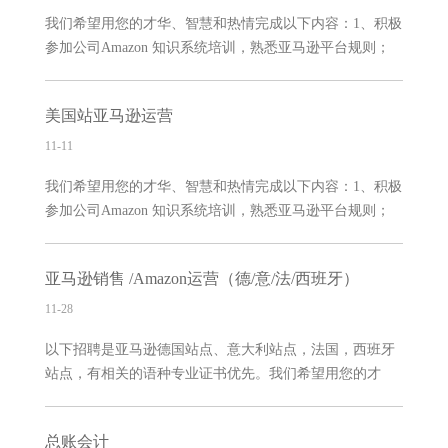
我们希望用您的才华、智慧和热情完成以下内容：1、积极
参加公司Amazon 知识系统培训，熟悉亚马逊平台规则；
2、负责amazon平台的销售工作，编写文案，上架产品，优
化listing，促销等销售运营工作；3、掌握客户沟通技巧；
美国站亚马逊运营
做好客户关系管理和维护工作；4、分析竞争对手，以及市
场动态，不断调整销售策略；5、完成上级临时安排的工作
11-11
任务。我们对您的一些要求：1、本科以上学历；2、日语
我们希望用您的才华、智慧和热情完成以下内容：1、积极
N2以上；3、懂得基本的办公软件操作；4、有良好的行为
参加公司Amazon 知识系统培训，熟悉亚马逊平台规则；
品德, 诚实守信，乐观开朗，责任心强遵守职业原则和操
2、负责amazon平台的销售工作，编写文案，上架产品，优
守；5、具备良好的语言表达与组织，沟通，协调能力；
化listing，促销等销售运营工作；3、掌握客户沟通技巧；
6、热爱电商平台，具有较强的进取精神和良好的团队合作
亚马逊销售 /Amazon运营（德/意/法/西班牙）
做好客户关系管理和维护工作；4、分析竞争对手，以及市
精神。我们
场动态，不断调整销售策略；5、完成上级临时安排的工作
11-28
任务。我们对您的一些要求：1、本科以上学历；2、英语
以下招聘是亚马逊德国站点、意大利站点，法国，西班牙
六级或专四以上；3、懂得基本的办公软件操作；4、有良
站点，有相关的语种专业证书优先。我们希望用您的才
好的行为品德, 诚实守信，乐观开朗，责任心强遵守职业原
华、智慧和热情完成以下内容：1、负责亚马逊平台账号的
则和操守；5、具备良好的语言表达与组织，沟通，协调能
销售管理，制定销售策略，达成销售业绩；2、控制产品风
力；6、热爱电商平台，具有较强的进取精神和良好的团队
总账会计
险，拟定合理的产品上架计划，将产品发布到相关平台；