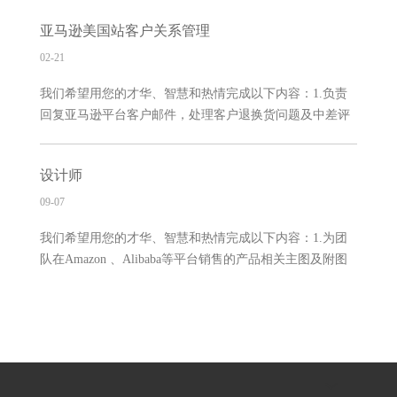
的销售工作，编写文案，上架产品，优化listing，促销等销
殊要求。 我们为您提供的福利待遇：1、福利待遇：年底
亚马逊美国站客户关系管理
售运营工作；3.掌握客户沟通技巧；做好客户关系管理和
双薪+五险一金+带薪年假+法
维护工作4、分析竞争对手，以及市场动态，不断调整销售
02-21
策略；5、完成上级临时安排的工作任务我们对您的一些要
我们希望用您的才华、智慧和热情完成以下内容：1.负责
求：1.本科以上学历2.英语六级以上3.懂得基本的办公软件
回复亚马逊平台客户邮件，处理客户退换货问题及中差评
操作4.有良好的行为品德, 诚实守信，乐观开朗，责任心强
2.客户及产品问题反馈收集并分析3.完成上级安排的其他工
遵守职业原则和操守5.具备良好的语言表达与组织，沟
作 我们对您的一些要求：1.有良好的行为品德, 遵守职业
通，协调能力5.热爱电商平台，具有较强的进取精神和良
设计师
原则和操守2.全日子本科以上学历，英语六级以上，有良
好
好的英文表达和沟通能力（德语专业四级以上优先）3.具
09-07
备化解和解答客户疑难问题的专业素质4.有勤奋的工作态
我们希望用您的才华、智慧和热情完成以下内容：1.为团
度和合作精神，细致有责任心 我们为您提供的福利待遇：
队在Amazon 、Alibaba等平台销售的产品相关主图及附图
1.上班时间：（大小周）上午9：00-12:00，下午13:30-
的拍摄和后期处理，包括产品前期拍照、产品图片优化、
18:00；2.社会保险：购买五险一金；3.工龄奖金：每满一
后期图片处理和排版设计工作；2.负责公司店铺页以及产
年享有工龄奖；4.自主福利假：女生每月享受半天带薪女
品页面视觉营销设计，新品上架处理，根据需要随时进行
设计调整。 我们对您的一些要求：1、 熟练掌握PS、
CDR、AI等各大主流设计软件，熟悉亚马逊、有亚马逊图
片后期处理经验优先；2、 扎实的美术功底，对构图有独