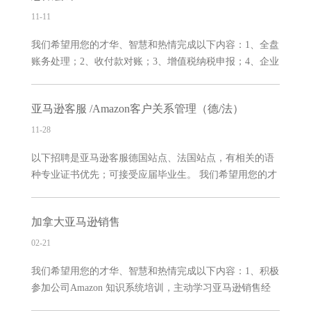
合作精神
3、完善店铺各项政策与制度，保持店铺的好评率和良好的
11-11
信用度，制作销售明细报表，进行销售分析。我们对您的
我们希望用您的才华、智慧和热情完成以下内容：1、全盘
一些要求：1、 有良好的行为品德, 遵守职业原则和操守；
账务处理；2、收付款对账；3、增值税纳税申报；4、企业
2、英语六级以上，有良好的英文表达和沟通能力（相应站
免退税操作；5、其他财务相关事项。我们对您的一些要
点语种有专业证书者优先）；3、一年以上Amazon平台销
求：1、本科以上学历，会计或财务管理专业，25-35岁，3
售经验，熟悉平台政策和规定，熟练运用交易工具；4、熟
亚马逊客服 /Amazon客户关系管理（德/法）
年或以上工作经验，核算功底深厚；2、精通国内税务操
练掌握平台产品上传规则、技巧、
作；3、精通Excel使用，能熟练使用各类函数，会金蝶软
11-28
件简单的总账录入工作；4、至少具备初级会计职称，中级
以下招聘是亚马逊客服德国站点、法国站点，有相关的语
会计优先5、做事沉稳，服从安排；6、操作过出口退税。
种专业证书优先；可接受应届毕业生。 我们希望用您的才
我们为您提供的福利待遇：1、福利待遇：年底双薪+五险
华、智慧和热情完成以下内容：1、负责回复客户邮件，处
一金+带薪年假+法定节假日+工龄奖。（每年两次调薪机
理客户退换货问题及中差评；2、客户及产品问题反馈收集
会，不会埋没人才，持续关注见证你的成长）2、上班时
加拿大亚马逊销售
并分析；3、完成上级安排的其他工作。 我们对您的一些
间：（大小周）上午9：
要求：1、有良好的行为品德, 遵守职业原则和操守；2、全
02-21
日制本科以上学历，英语六级以上，有良好的英文表达和
我们希望用您的才华、智慧和热情完成以下内容：1、积极
沟通能力（相应站点语种有专业证书者优先）3、备化解和
参加公司Amazon 知识系统培训，主动学习亚马逊销售经
解答客户疑难问题的专业素质；4、有勤奋的工作态度和合
验，熟悉亚马逊平台规则2.负责amazon平台美国站点品牌
作精神，细致有责任心；5、能适应周末加班回复邮件的特